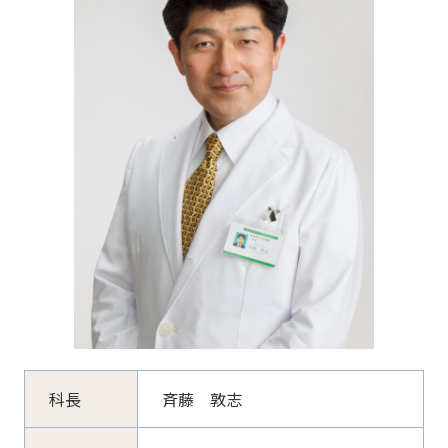
科長
斉藤 敦志