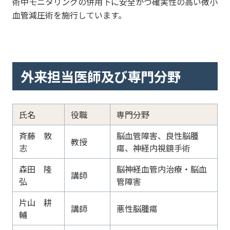
術中モニタリングの併用下に安全かつ確実性の高い微小
血管減圧術を施行しています。
外来担当医師及び専門分野
氏名
役職
専門分野
斉藤 敦
脳血管障害、良性脳腫
教授
志
瘍、神経内視鏡手術
森田 隆
脳神経血管内治療・脳血
講師
弘
管障害
片山 耕
講師
悪性脳腫瘍
輔