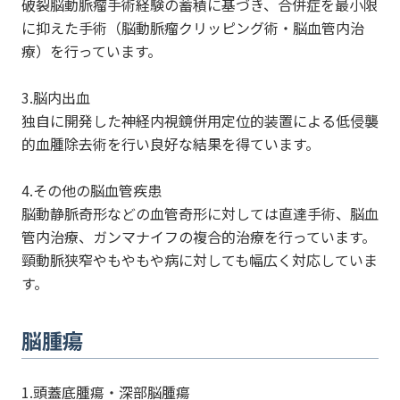
破裂脳動脈瘤手術経験の蓄積に基づき、合併症を最小限
に抑えた手術（脳動脈瘤クリッピング術・脳血管内治
療）を行っています。
3.脳内出血
独自に開発した神経内視鏡併用定位的装置による低侵襲
的血腫除去術を行い良好な結果を得ています。
4.その他の脳血管疾患
脳動静脈奇形などの血管奇形に対しては直達手術、脳血
管内治療、ガンマナイフの複合的治療を行っています。
頸動脈狭窄やもやもや病に対しても幅広く対応していま
す。
脳腫瘍
1.頭蓋底腫瘍・深部脳腫瘍