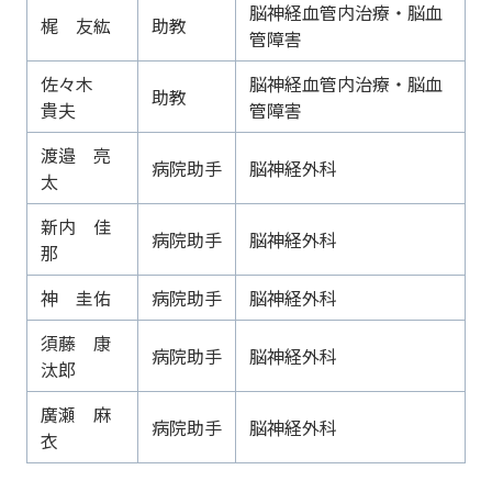
脳神経血管内治療・脳血
梶 友紘
助教
管障害
佐々木
脳神経血管内治療・脳血
助教
貴夫
管障害
渡邉 亮
病院助手
脳神経外科
太
新内 佳
病院助手
脳神経外科
那
神 圭佑
病院助手
脳神経外科
須藤 康
病院助手
脳神経外科
汰郎
廣瀬 麻
病院助手
脳神経外科
衣