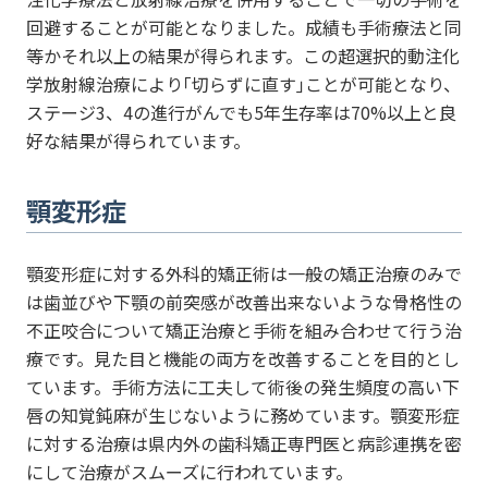
回避することが可能となりました。成績も手術療法と同
等かそれ以上の結果が得られます。この超選択的動注化
学放射線治療により｢切らずに直す｣ことが可能となり、
ステージ3、4の進行がんでも5年生存率は70%以上と良
好な結果が得られています。
顎変形症
顎変形症に対する外科的矯正術は一般の矯正治療のみで
は歯並びや下顎の前突感が改善出来ないような骨格性の
不正咬合について矯正治療と手術を組み合わせて行う治
療です。見た目と機能の両方を改善することを目的とし
ています。手術方法に工夫して術後の発生頻度の高い下
唇の知覚鈍麻が生じないように務めています。顎変形症
に対する治療は県内外の歯科矯正専門医と病診連携を密
にして治療がスムーズに行われています。