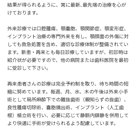
結果が得られるように、常に最新､最先端の治療を心が
けております。
外来診療では口腔腫瘍、顎嚢胞、顎関節症、顎変形症、
インプラント治療の専門外来を有し、顎顔面の外傷に対
しても救急処置を含め、適切な診療体制が整備されてい
ます。新患・再来とも毎日診療していますが、初診時は
紹介状が必要ですので、他の病院または歯科医院を最初
に受診して下さい。
再来患者さんの診療は完全予約制を取り、待ち時間の短
縮に努めています。毎週、月、水、木の午後は外来小手
術として局所麻酔下での難抜歯術（親知らずの抜歯）、
良性腫瘍切除術、嚢胞摘出術、インプラント（人工歯
根）植立術を行い、必要に応じて静脈内鎮静を併用して
より快適に手術が受けられるよう配慮しています。