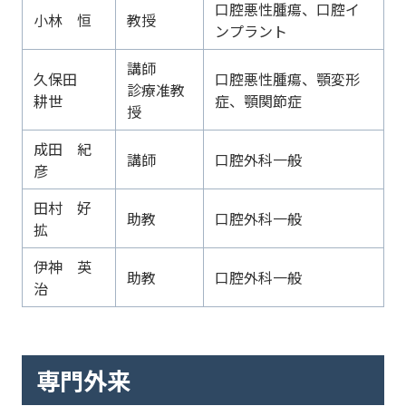
口腔悪性腫瘍、口腔イ
小林 恒
教授
ンプラント
講師
久保田
口腔悪性腫瘍、顎変形
診療准教
耕世
症、顎関節症
授
成田 紀
講師
口腔外科一般
彦
田村 好
助教
口腔外科一般
拡
伊神 英
助教
口腔外科一般
治
専門外来