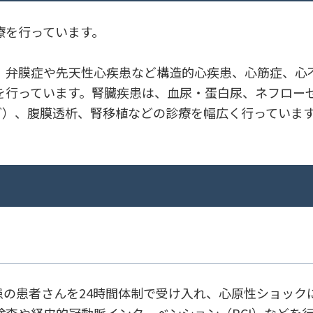
療を行っています。
、弁膜症や先天性心疾患など構造的心疾患、心筋症、心
を行っています。腎臓疾患は、血尿・蛋白尿、ネフロー
ど）、腹膜透析、腎移植などの診療を幅広く行っていま
患の患者さんを24時間体制で受け入れ、心原性ショック
査や経皮的冠動脈インターベンション（PCI）などを