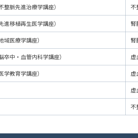
不整脈先進治療学講座）
不
先進移植再生医学講座）
腎
地域医療学講座）
腎
脳卒中・血管内科学講座）
虚
医学教育学講座）
虚
虚
不