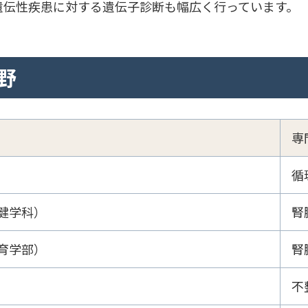
遺伝性疾患に対する遺伝子診断も幅広く行っています。
野
専
循
健学科）
腎
育学部）
腎
不