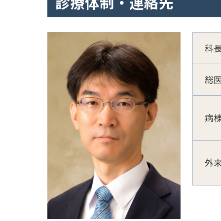
診療体制・連絡先
科
総
病
外